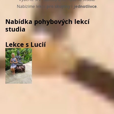
Nabízíme lekce
pro skupiny i jednotlivce
.
Nabídka pohybových lekcí
studia
Lekce s Lucií