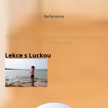
Reference
Reference na Qi Gong, Jógu, SM Systém, program
pro Šťastnou páteř
Lekce s Luckou