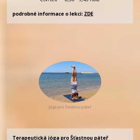
podrobné informace o lekci:
ZDE
Jóga pro Šťastnou páteř
Terapeutická jóga pro Šťastnou páteř