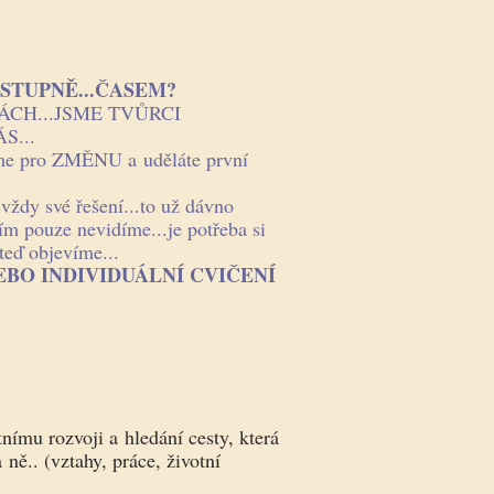
OSTUPNĚ...ČASEM?
ÁCH...JSME TVŮRCI
S...
eme pro ZMĚNU a uděláte první
vždy své řešení...to už dávno
tím pouze nevidíme...je potřeba si
teď objevíme...
EBO INDIVIDUÁLNÍ CVIČENÍ
tnímu rozvoji a hledání cesty, která
ně.. (vztahy, práce, životní