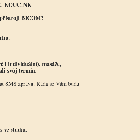
TIE, KOUČINK
přístroji BICOM?
vrhu.
é i individuální), masáže,
ali svůj termín.
apsat SMS zprávu. Ráda se Vám budu
s ve studiu.