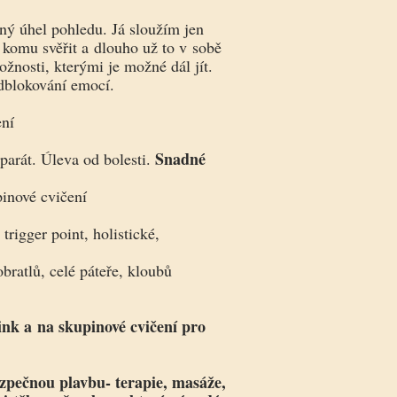
iný úhel pohledu. Já sloužím jen
 komu svěřit a dlouho už to v sobě
nosti, kterými je možné dál jít.
 Odblokování emocí.
ení
Snadné
parát. Úleva od bolesti.
pinové cvičení
 trigger point, holistické,
bratlů, celé páteře, kloubů
ink a na skupinové cvičení pro
pečnou plavbu- terapie, masáže,