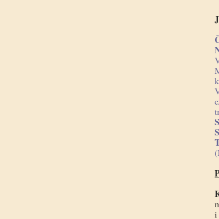
J
M
k
V
e
t
T
(
P
K
m
i