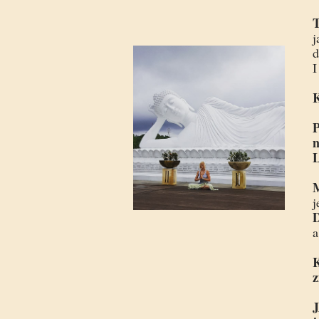
T
j
d
I
K
P
n
L
j
K
z
J