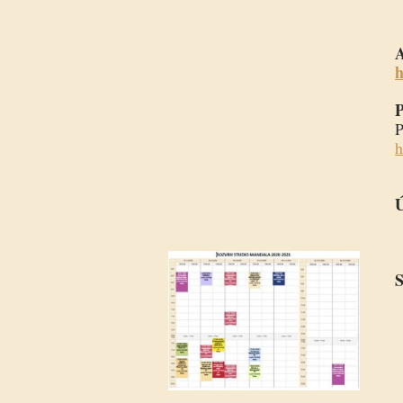
h
P
P
h
1
1
8
1
1