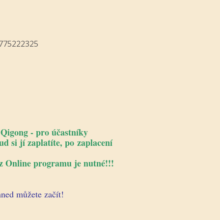
.:775222325
igong - pro účastníky
 si jí zaplatíte, po zaplacení
z Online programu je nutné!!!
 hned můžete začít!