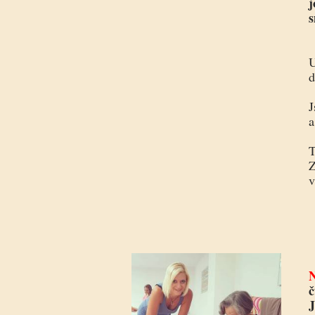
j
s
U
d
J
a
T
Z
v
N
č
J