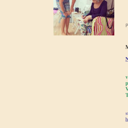
P
M
v
p
V
T
s
h