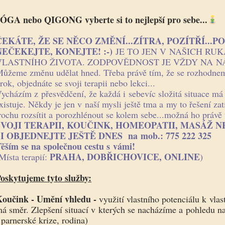
ÓGA nebo QIGONG vyberte si to nejlepší pro sebe...
ČEKÁTE, ŽE SE NĚCO ZMĚNÍ...ZÍTRA, POZÍTŘÍ...P
NEČEKEJTE, KONEJTE! :-)
JE TO JEN V NAŠICH RUK
VLASTNÍHO ŽIVOTA. ZODPOVĚDNOST JE VŽDY NA NÁ
ůžeme změnu udělat hned. Třeba právě tím, že se rozhodn
rok, objednáte se svoji terapii nebo lekci...
ycházím z přesvědčení, že každá i sebevíc složitá situace má 
xistuje. Někdy je jen v naší mysli ještě tma a my to řešení za
rochu rozsítit a porozhlénout se kolem sebe...možná ho právě 
SVOJI TERAPII, KOUČINK, HOMEOPATII, MASÁŽ N
SI OBJEDNEJTE JEŠTĚ DNES
na mob.:
775 222 325
ěším se na společnou cestu s vámi!
PRAHA, DOBŘICHOVICE, ONLINE
Místa terapií:
)
oskytujeme tyto služby:
oučink - Umění vhledu -
využití vlastního potenciálu k vlas
á směr. Zlepšení situací v kterých se nacházíme a pohledu na 
 parnerské krize, rodina)