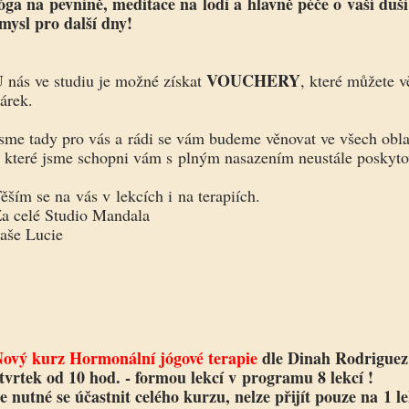
óga na pevnině, meditace na lodi a hlavně péče o vaší duš
mysl pro další dny!
VOUCHERY
 nás ve studiu je možné získat
, které můžete 
árek.
sme tady pro vás a rádi se vám budeme věnovat ve všech oblas
 které jsme schopni vám s plným nasazením neustále poskyto
ěším se na vás v lekcích i na terapiích.
a celé Studio Mandala
aše Lucie
ový kurz Hormonální jógové terapie
dle Dinah Rodriguez
tvrtek od 10 hod. - formou lekcí v programu 8 lekcí !
e nutné se účastnit celého kurzu, nelze přijít pouze na 1 le