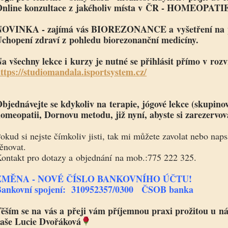
Online konzultace z jakéholiv místa v ČR - HOMEOPA
NOVINKA - zajímá vás BIOREZONANCE a vyšetření na 
chopení zdraví z pohledu biorezonanční medicíny.
a všechny lekce i kurzy je nutné se přihlásit přímo v roz
ttps://studiomandala.isportsystem.cz/
bjednávejte se kdykoliv na terapie, jógové lekce (skupinov
omeopatii, Dornovu metodu, již nyní, abyste si zarezervov
okud si nejste čímkoliv jisti, tak mi můžete zavolat nebo n
ěnovat.
ontakt pro dotazy a objednání na mob.:
775 222 325
.
ZMĚNA - NOVÉ ČÍSLO BANKOVNÍHO ÚČTU!
ankovní spojení:
310952357/0300
ČSOB banka
ěším se na vás a přeji vám příjemnou praxi prožitou u ná
aše Lucie Dvořáková