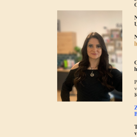
U
N
h
O
h
P
v
K
B
T
v