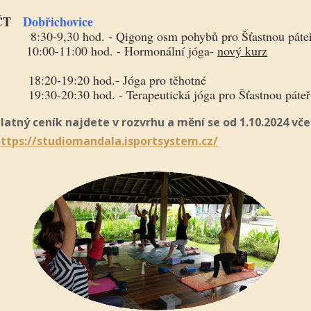
ČT
Dobřichovice
:30-9,30 hod. - Qigong osm pohybů pro Šťastnou páte
10:00-11:00 hod. - Hormonální jóga-
nový kurz
18:20-19:20 hod.- Jóga pro těhotné
9:30-20:30 hod. - Terapeutická jóga pro Šťastnou páteř
latný ceník najdete v rozvrhu a mění se od 1.10.2024 vče
ttps://studiomandala.isportsystem.cz/