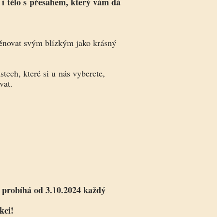
i i tělo s přesahem, který vám dá
věnovat svým blízkým jako krásný
tech, které si u nás vyberete,
vat.
 probíhá od 3.10.2024 každý
kci!