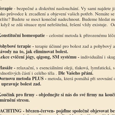
erapie
- bezpečné a diskrétní naslouchání. Vy sami najdete j
ako průvodce k zrcadlení a objevení vašich potřeb. Nemáte se
ržíte? Budete se moct konečně nadechnout. Budeme hledat mož
 když se zdá situace nyní neřešitelná, řešení vždy existuje.
onstituční homeopatie
- celostní metoda k přirozenému léč
ohybové terapie -
terapie účinné pro bolest zad a pohybový a
ávody na to, jak eliminovat bolest.
ekce cvičení jógy, qigong, SM systému -
individuální i sku
Masáže -
relaxační, s esenciálními oleji, tlaková, lymfatická, s
Dle Vašeho přání.
ednotlivých částí i celého těla .
Dornovu metoda PLUS -
metoda, která pomáhá při srovnání o
upravuje
bolest zad.
a
oučink pro firmy - objednejte si nás do své firmy na kouč
mírnění stresu.
ACHTING - březen-červen- pojďme společně objevovat bez