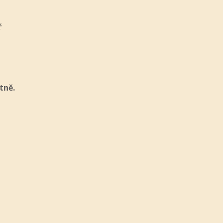
ř
tně.