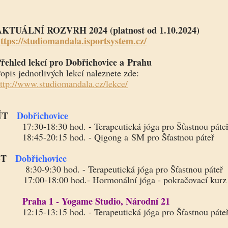
AKTUÁLNÍ ROZVRH 2024 (platnost od 1.10.2024)
ttps://studiomandala.isportsystem.cz/
řehled lekcí pro Dobřichovice a Prahu
opis jednotlivých lekcí naleznete zde:
ttp://www.studiomandala.cz/lekce/
ÚT
Dobřichovice
7:30-18:30 hod. - Terapeutická jóga pro Šťastnou páte
8:45-20:15 hod. - Qigong a SM pro Šťastnou páteř
ST
Dobřichovice
:30-9:30 hod. - Terapeutická jóga pro Šťastnou páteř
7:00-18:00 hod.- Hormonální jóga - pokračovací kurz
Praha 1 - Yogame Studio, Národní 21
2:15-13:15 hod. - Terapeutická jóga pro Šťastnou páte