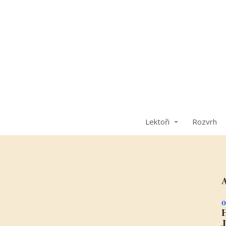
Lektoři
Rozvrh
o
H
J