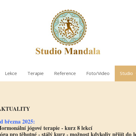
Lekce
Terapie
Reference
Foto/Video
Studio
AKTUALITY
d března 2025:
ormonální jógové terapie - kurz 8 lekcí
óga pro těhotné - stálý kurz - možnost kdykoliv přijít do l