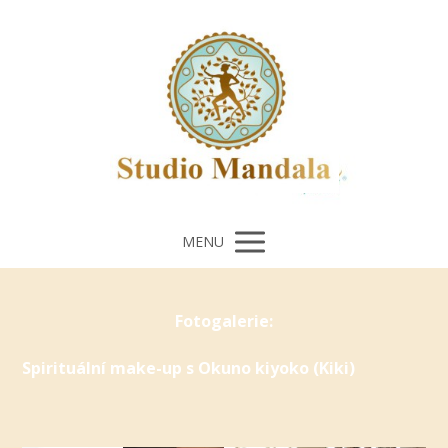
MENU
Fotogalerie:
Spirituální make-up s Okuno kiyoko (Kiki)